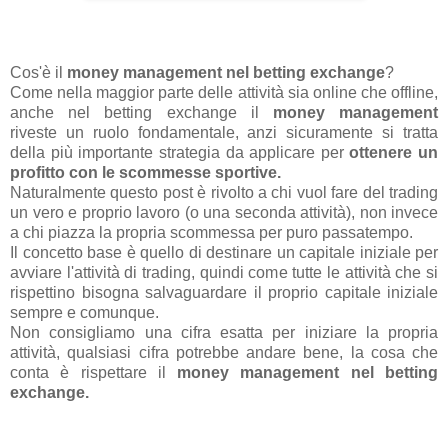
Cos'è il
money management nel betting exchange
?
Come nella maggior parte delle attività sia online che offline,
anche nel betting exchange il
money management
riveste
un ruolo fondamentale, anzi sicuramente si tratta
della più importante strategia da applicare per
ottenere un
profitto con le scommesse sportive.
Naturalmente questo post è rivolto a chi vuol fare del trading
un vero e proprio lavoro (o una seconda attività), non invece
a chi piazza la propria scommessa per puro passatempo.
Il concetto base è quello di destinare un capitale iniziale per
avviare l'attività di trading, quindi come tutte le attività che si
rispettino bisogna salvaguardare il proprio capitale iniziale
sempre e comunque.
Non consigliamo una cifra esatta per iniziare la propria
attività, qualsiasi cifra potrebbe andare bene, la cosa che
conta è rispettare il
money management nel betting
exchange.