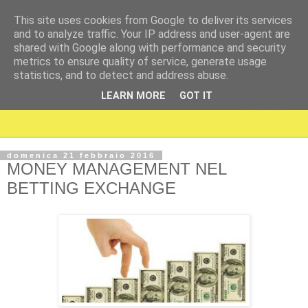
This site uses cookies from Google to deliver its services
and to analyze traffic. Your IP address and user-agent are
shared with Google along with performance and security
metrics to ensure quality of service, generate usage
statistics, and to detect and address abuse.
LEARN MORE
GOT IT
domenica 21 febbraio 2016
MONEY MANAGEMENT NEL
BETTING EXCHANGE