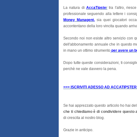
La natura di
AccaTipste
r
tra l'altro, ries
professionale seguendo alla lettere i con
Money Managent
,
sia quei giocatori occa
accontentano della loro vincita quando arriv
Secondo noi non esiste altro servizio con que
dell'abbonamento annuale che in questo mo
in mano un ottimo strumento
per avere un b
Dopo tutte queste considerazioni, ti consig
perchè ne vale davvero la pena.
>>> ISCRIVITI ADESSO AD ACCATIPSTER
Se hai apprezzato questo articolo ho hai de
che ti chiediamo è di condividere questo a
di crescita al nostro blog.
Grazie in anticipo.