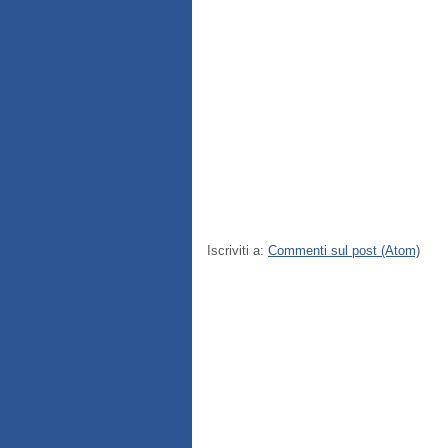
Iscriviti a:
Commenti sul post (Atom)