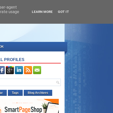
user-agent
erate usage
LEARN MORE
GOT IT
OK
L PROFILES
ar
Tags
Blog Archives