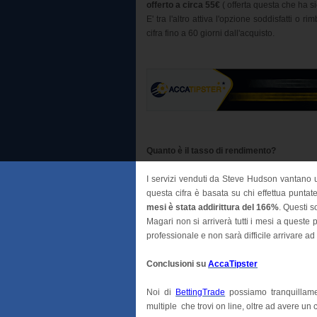
offerto a circa 55€
( offerta questa che ha s
E' tra l'altro attiva l'opzione soddisfatti o r
cifra fino a 60 giorni dall'acquisto.
Quanto è il tasso di rendimento?
I servizi venduti da Steve Hudson vantano
questa cifra è basata su chi effettua puntat
mesi è stata addirittura del 166%
. Questi 
Magari non si arriverà tutti i mesi a queste
professionale e non sarà difficile arrivare
Conclusioni su
AccaTipster
Noi di
BettingTrade
possiamo tranquillamen
multiple che trovi on line, oltre ad avere un 