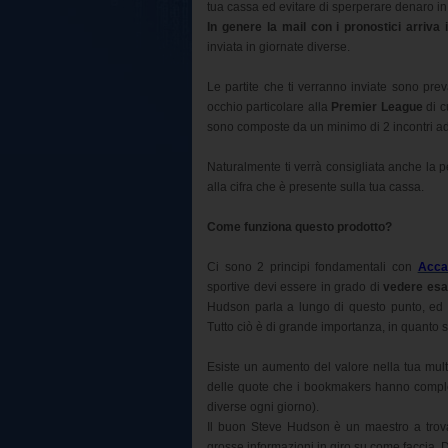
tua cassa ed evitare di sperperare denaro in 
In genere la mail con i pronostici arriva 
inviata in giornate diverse.
Le partite che ti verranno inviate sono pre
occhio particolare alla
Premier League
di c
sono composte da un minimo di 2 incontri a
Naturalmente ti verrà consigliata anche la 
alla cifra che è presente sulla tua cassa.
Come funziona questo prodotto?
Ci sono 2 principi fondamentali con
Acca
sportive devi essere in grado di
vedere esa
Hudson parla a lungo di questo punto, ed
Tutto ciò è di grande importanza, in quanto s
Esiste un aumento del valore nella tua mult
delle quote che i bookmakers hanno comple
diverse ogni giorno).
Il buon Steve Hudson è un maestro a trova
grosse informazioni in giro su come faccia. 