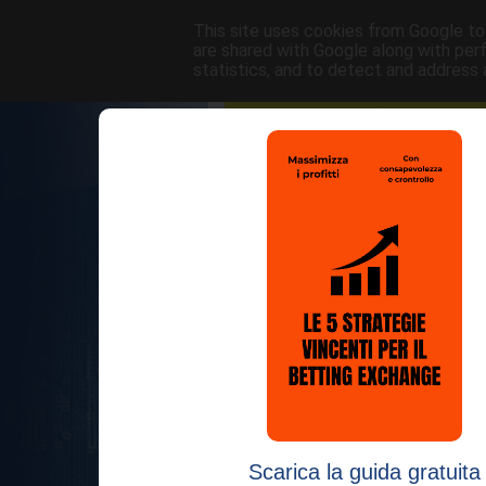
This site uses cookies from Google to 
are shared with Google along with per
statistics, and to detect and address 
HOME
STRATEGIE
I NOSTRI S
RECENSIONE ACCA
00:51
betting
,
betting exchange
,
cal
sportive
,
fixed match
,
guadagnare
,
money m
Scarica la guida gratuita