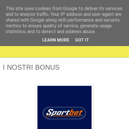
This site uses cookies from Google to deliver its services
and to analyze traffic. Your IP address and user-agent are
shared with Google along with performance and security
metrics to ensure quality of service, generate usage
statistics, and to detect and address abuse.
LEARN MORE
GOT IT
I NOSTRI BONUS