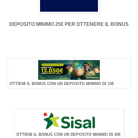
DEPOSITO MINIMO 25€ PER OTTENERE IL BONUS
OTTIENI IL BONUS CON UN DEPOSITO MINIMO DI 15€
OTTIENI IL BONUS CON UN DEPOSITO MINIMO DI 20€