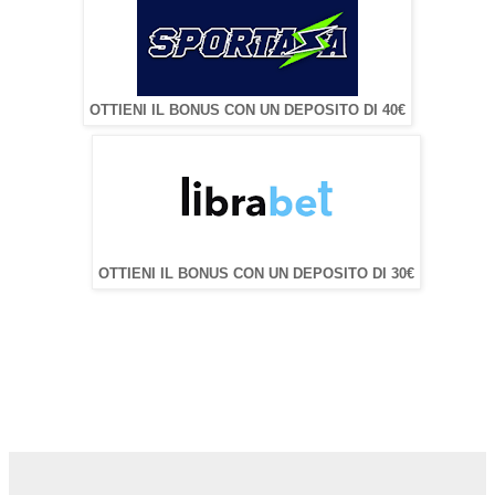
OTTIENI IL BONUS CON UN DEPOSITO DI 40€
OTTIENI IL BONUS CON UN DEPOSITO DI 30€