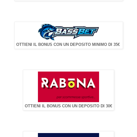
OTTIENI IL BONUS CON UN DEPOSITO MINIMO DI 35€
OTTIENI IL BONUS CON UN DEPOSITO DI 30€