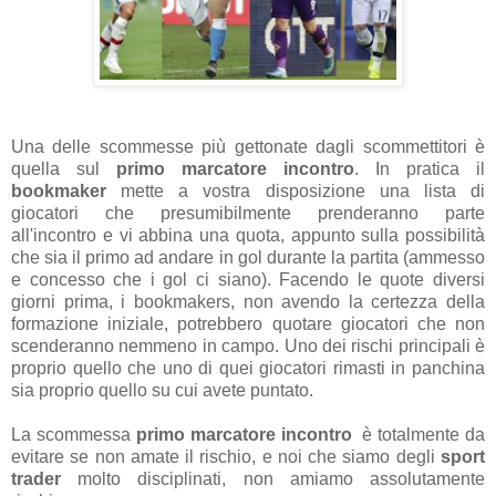
Una delle scommesse più gettonate dagli scommettitori è
quella sul
primo marcatore incontro
. In pratica il
bookmaker
mette a vostra disposizione una lista di
giocatori che presumibilmente prenderanno parte
all'incontro e vi abbina una quota, appunto sulla possibilità
che sia il primo ad andare in gol durante la partita (ammesso
e concesso che i gol ci siano). Facendo le quote diversi
giorni prima, i bookmakers, non avendo la certezza della
formazione iniziale, potrebbero quotare giocatori che non
scenderanno nemmeno in campo. Uno dei rischi principali è
proprio quello che uno di quei giocatori rimasti in panchina
sia proprio quello su cui avete puntato.
La scommessa
primo marcatore incontro
è totalmente da
evitare se non amate il rischio, e noi che siamo degli
sport
trader
molto disciplinati, non amiamo assolutamente