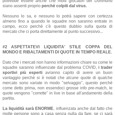
potrebbe essere anche che molti giocatori del Dortmund
siano assenti proprio
perchè colpiti dal virus.
Nessuno lo sa, e nessuno lo potrà sapere con certezza
almeno fino a quando le squadre non saranno entrate in
campo, ecco perchè c'è questo dubbio sulla quota di
mercato che ci porta direttamente al punto successivo...
#2 ASPETTATEVI LIQUIDITA' STILE COPPA DEL
MONDO E RIBALTAMENTI DI QUOTE IN TEMPO REALE.
Dato che i mercati non hanno informazioni chiare su come le
squadre saranno influenzate dal problema COVID,
i trader
sportivi più esperti
avranno capito di avere un buon
vantaggio perchè si è notati che alcune quote di qualche
mercato sono variate in modo "selvaggio", questo perchè
come detto prima, non essendoci grosse info pre-match, le
quote vengono "corrette" in live in base all'andamento della
partita.
La liquidità sarà ENORME
, influenzata anche dal fatto che
molte persone sono a casa senza nulla da fare, se ci sarà