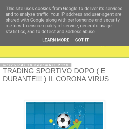
This site uses cookies from Google to deliver its services
and to analyze traffic. Your IP address and user-agent are
shared with Google along with performance and security
metrics to ensure quality of service, generate usage
statistics, and to detect and address abuse.
LEARN MORE
GOT IT
mercoledì 18 novembre 2020
TRADING SPORTIVO DOPO ( E
DURANTE!!! ) IL CORONA VIRUS