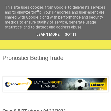
This site uses cookies from Google to deliver its services
and to analyze traffic. Your IP address and user-agent are
shared with Google along with performance and security
metrics to ensure quality of service, generate usage
statistics, and to detect and address abuse.
LEARN MORE
GOT IT
Pronostici BettingTrade
Over 0,5 PT giorno 04/12/2024.