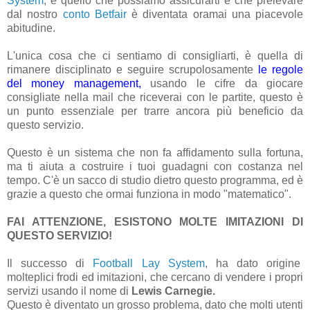
System
, e quello che possiamo assicurarti è che prelevare
dal nostro
conto Betfair
è diventata oramai una piacevole
abitudine.
L'unica cosa che ci sentiamo di consigliarti, è quella di
rimanere disciplinato e seguire scrupolosamente
le regole
del money management,
usando le cifre da giocare
consigliate nella mail che riceverai con le partite, questo è
un punto essenziale per trarre ancora più beneficio da
questo servizio.
Questo è un sistema che non fa affidamento sulla fortuna,
ma ti aiuta a costruire i tuoi guadagni con costanza nel
tempo. C'è un sacco di studio dietro questo programma, ed è
grazie a questo che ormai funziona in modo "matematico".
FAI ATTENZIONE, ESISTONO MOLTE IMITAZIONI DI
QUESTO SERVIZIO!
Il successo di
Football Lay System
, ha dato origine
molteplici frodi ed imitazioni, che cercano di vendere i propri
servizi usando il nome di
Lewis Carnegie.
Questo è diventato un grosso problema, dato che molti utenti