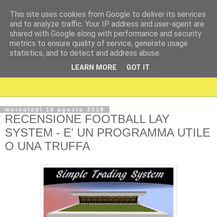
This site uses cookies from Google to deliver its services
and to analyze traffic. Your IP address and user-agent are
shared with Google along with performance and security
metrics to ensure quality of service, generate usage
statistics, and to detect and address abuse.
LEARN MORE
GOT IT
mercoledì 15 agosto 2018
RECENSIONE FOOTBALL LAY
SYSTEM - E' UN PROGRAMMA UTILE
O UNA TRUFFA