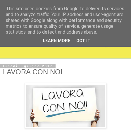
This site uses cookies from Google to deliver its services
and to analyze traffic. Your IP address and user-agent are
shared with Google along with performance and security
metrics to ensure quality of service, generate usage
statistics, and to detect and address abuse.
LEARN MORE
GOT IT
lunedì 5 giugno 2017
LAVORA CON NOI