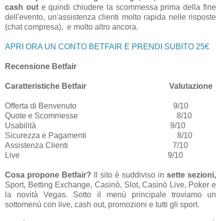
cash out
e quindi chiudere la scommessa prima della fine
dell'evento, un'assistenza clienti molto rapida nelle risposte
(chat compresa), e molto altro ancora.
APRI ORA UN CONTO BETFAIR E PRENDI SUBITO 25€
Recensione Betfair
Caratteristiche Betfair Valutazione
Offerta di Benvenuto 9/10
Quote e Scommesse 8/10
Usabilità 9/10
Sicurezza e Pagamenti 8/10
Assistenza Clienti 7/10
Live 9/10
Cosa propone Betfair?
Il sito è suddiviso in
sette sezioni,
Sport, Betting Exchange, Casinò, Slot, Casinò Live, Poker e
la novità Vegas. Sotto il menù principale troviamo un
sottomenù con live, cash out, promozioni e tutti gli sport.