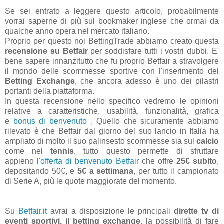
Se sei entrato a leggere questo articolo, probabilmente
vorrai saperne di più sul bookmaker inglese che ormai da
qualche anno opera nel mercato italiano.
Proprio per questo noi BettingTrade abbiamo creato questa
recensione su Betfair
per soddisfare tutti i vostri dubbi. E'
bene sapere innanzitutto che fu proprio Betfair a stravolgere
il mondo delle scommesse sportive con l'inserimento del
Betting Exchange
, che ancora adesso è uno dei pilastri
portanti della piattaforma.
In questa recensione nello specifico vedremo le opinioni
relative a caratteristiche, usabilità, funzionalità, grafica
e
bonus di benvenuto
. Quello che sicuramente abbiamo
rilevato è che Betfair dal giorno del suo lancio in Italia ha
ampliato di molto il suo palinsesto scommesse sia sul
calcio
come nel
tennis
, tutto questo permette di sfruttare
appieno
l'offerta di benvenuto Betfair
che offre
25€ subito
,
depositando 50€, e
5€ a settimana
, per tutto il campionato
di Serie A, più le quote maggiorate del momento.
Su
Betfair.it
avrai a disposizione le principali
dirette tv di
eventi sportivi, il betting exchange,
la possibilità di fare